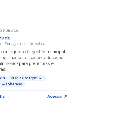
O PÚBLICA
dade
er Serviços de Informática
ma integrado de gestão municipal
tário, financeiro, saúde, educação,
trimônio) para prefeituras e
as.
2.0
PHP / PostgreSQL
il — soberano
cha →
Acessar ↗