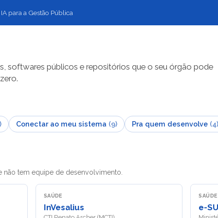
 IA para a Gestão Pública
, softwares públicos e repositórios que o seu órgão pode
zero.
)
Conectar ao meu sistema
(
9
)
Pra quem desenvolve
(
4
e não tem equipe de desenvolvimento.
SAÚDE
SAÚDE
InVesalius
e-S
CTI Renato Archer (MCTI)
Minist