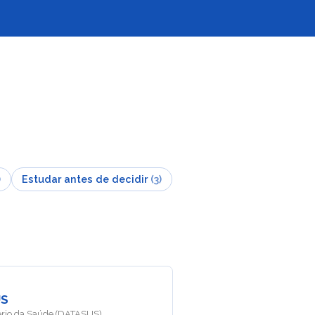
)
Estudar antes de decidir
(
3
)
US
ério da Saúde (DATASUS)