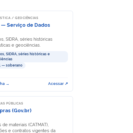
ÍSTICA / GEOCIÊNCIAS
 — Serviço de Dados
s, SIDRA, séries históricas
sticas e geociências.
s, SIDRA, séries históricas e
iências
il — soberano
cha →
Acessar ↗
AS PÚBLICAS
ras (Gov.br)
 de materiais (CATMAT),
ações e contratos vigentes da