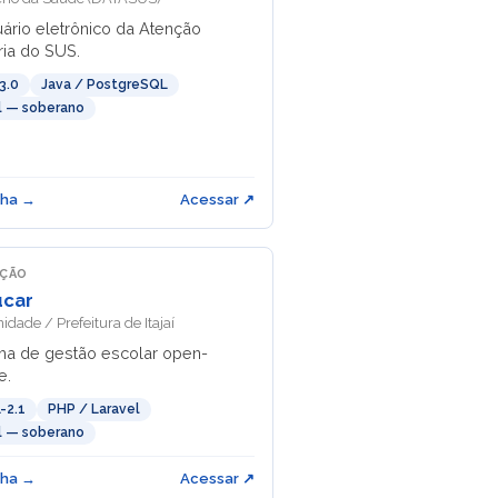
uário eletrônico da Atenção
ria do SUS.
3.0
Java / PostgreSQL
il — soberano
cha →
Acessar ↗
AÇÃO
ucar
dade / Prefeitura de Itajaí
ma de gestão escolar open-
e.
-2.1
PHP / Laravel
il — soberano
cha →
Acessar ↗