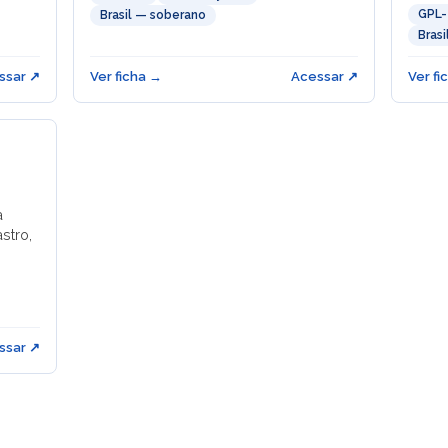
GPL-
Brasil — soberano
Bras
ssar ↗
Ver ficha →
Acessar ↗
Ver fi
a
stro,
ssar ↗