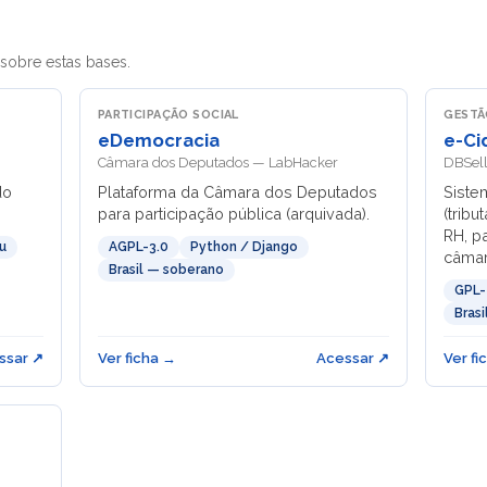
 sobre estas bases.
PARTICIPAÇÃO SOCIAL
GESTÃ
eDemocracia
e-Ci
Câmara dos Deputados — LabHacker
DBSell
do
Plataforma da Câmara dos Deputados
Siste
para participação pública (arquivada).
(tribu
RH, pa
u
AGPL-3.0
Python / Django
câmar
Brasil — soberano
GPL-
Bras
ssar ↗
Ver ficha →
Acessar ↗
Ver fi