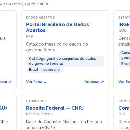
o ou serviço já existente.
DADOS ABERTOS
ESTAT
Portal Brasileiro de Dados
IBGE
Abertos
IBGE
MGI
ara
Censo
Catálogo massivo de dados do
estatí
governo federal.
Censo
geoc
Catálogo geral de conjuntos de dados
do governo federal
Bras
Brasil — soberano
ssar ↗
Ver ficha →
Acessar ↗
Ver fi
CADASTROS
COMPR
GU)
Receita Federal — CNPJ
Comp
Receita Federal
MGI
PGF e
Base de Cadastro Nacional da Pessoa
Dados
Jurídica (CNPJ).
licit