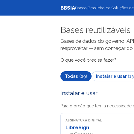
Ir para o conteúdo
BBSIA
Banco Brasileiro de Soluções de
Bases reutilizáveis
Bases de dados do governo, APIs
reaproveitar — sem começar do 
O que você precisa fazer?
Todas
(
29
)
Instalar e usar
(
13
Instalar e usar
Para o órgão que tem a necessidade 
ASSINATURA DIGITAL
LibreSign
LibreCode coop