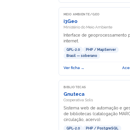
MEIO AMBIENTE/GEO
i3Geo
Ministério do Meio Ambiente
Interface de geoprocessamento 
internet.
GPL-2.0
PHP / MapServer
Brasil — soberano
Ver ficha →
Ace
BIBLIOTECAS
Gnuteca
Cooperativa Solis
Sistema web de automação e ge
de bibliotecas (catalogação MARC
circulação, acervo).
GPL-2.0
PHP / PostgreSQL