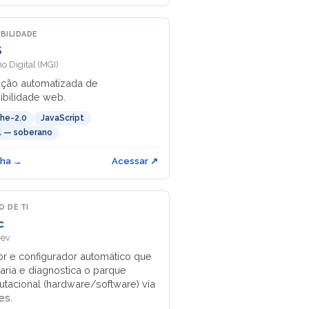
IBILIDADE
S
o Digital (MGI)
ação automatizada de
ibilidade web.
he-2.0
JavaScript
il — soberano
cha →
Acessar ↗
O DE TI
c
rev
or e configurador automático que
taria e diagnostica o parque
tacional (hardware/software) via
es.