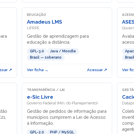
EDUCAÇÃO
ACESS
Amadeus LMS
ASE
UFRPE
Govern
para
Gestão de aprendizagem para
Avali
educação a distância.
acess
GPL-3.0
Java / Moodle
Apac
Brasil — soberano
Bras
ssar ↗
Ver ficha →
Acessar ↗
Ver fi
TRANSPARÊNCIA / LAI
GESTÃ
e-Sic Livre
Caci
Governo Federal (Min. do Planejamento)
Datap
stão
Gestão de pedidos de informação para
Colet
21,
municípios cumprirem a Lei de Acesso
inven
à Informação.
compu
agent
GPL-2.0
PHP / MySQL