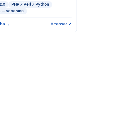
2.0
PHP / Perl / Python
il — soberano
cha →
Acessar ↗