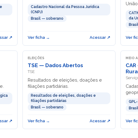
União
 e
Cadastro Nacional da Pessoa Jurídica
(CNPJ)
CATM
da U
Brasil — soberano
Bras
ssar ↗
Ver ficha →
Acessar ↗
Ver fi
ELEIÇÕES
MEIO 
TSE — Dados Abertos
CAR 
Rura
TSE
Serviç
Resultados de eleições, doações e
e.
filiações partidárias.
Cadas
geopr
gica
Resultados de eleições, doações e
filiações partidárias
GPL-
Brasil — soberano
Bras
ssar ↗
Ver ficha →
Acessar ↗
Ver fi