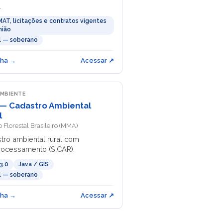
.
AT, licitações e contratos vigentes
nião
il — soberano
cha →
Acessar ↗
AMBIENTE
— Cadastro Ambiental
l
o Florestal Brasileiro (MMA)
tro ambiental rural com
ocessamento (SICAR).
3.0
Java / GIS
il — soberano
cha →
Acessar ↗