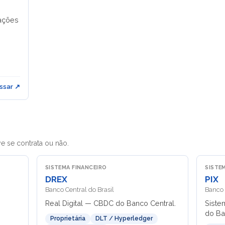
cações
ssar ↗
ve se contrata ou não.
SISTEMA FINANCEIRO
SISTE
DREX
PIX
Banco Central do Brasil
Banco 
Real Digital — CBDC do Banco Central.
Siste
do Ba
Proprietária
DLT / Hyperledger