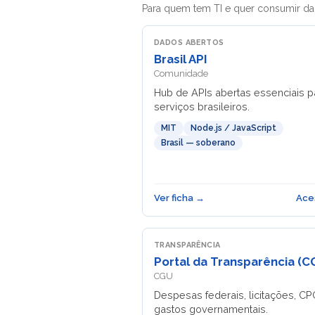
Para quem tem TI e quer consumir dad
DADOS ABERTOS
Brasil API
Comunidade
Hub de APIs abertas essenciais p
serviços brasileiros.
MIT
Node.js / JavaScript
Brasil — soberano
Ver ficha →
Ace
TRANSPARÊNCIA
Portal da Transparência (C
CGU
Despesas federais, licitações, C
gastos governamentais.