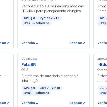
Reconstrução 3D de imagens médicas
Pront
(TC/RM) para planejamento cirúrgico.
Primá
GPL-3.0
Python / VTK
GPL-
Brasil — soberano
Bras
ssar ↗
Ver ficha →
Acessar ↗
Ver fi
OUVIDORIA
EDUC
Fala.BR
i-Ed
CGU
Comuni
es —
Plataforma de ouvidoria e acesso à
Siste
informação.
sourc
GPL-3.0
Java / Python
LGPL
Brasil — soberano
Bras
ssar ↗
Ver ficha →
Acessar ↗
Ver fi